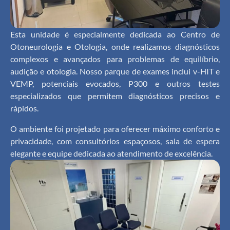
Esta unidade é especialmente dedicada ao Centro de
Otoneurologia e Otologia, onde realizamos diagnósticos
complexos e avançados para problemas de equilíbrio,
audição e otologia. Nosso parque de exames inclui v-HIT e
VEMP, potenciais evocados, P300 e outros testes
especializados que permitem diagnósticos precisos e
rápidos.
O ambiente foi projetado para oferecer máximo conforto e
privacidade, com consultórios espaçosos, sala de espera
elegante e equipe dedicada ao atendimento de excelência.