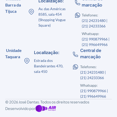
Localização:
marcação
Barra da
Av. das Américas
Tijuca
8585, sala 454
Telefones:
(Shopping Vogue
(21) 24231480 |
Square)
(21) 24233366
Whatsapp:
(21) 990879966 |
(21) 996649966
Central de
Unidade
Localização:
marcação
Taquara
Estrada dos
Bandeirantes 470,
Telefones:
sala 450
(21) 24231480 |
(21) 24233366
Whatsapp:
(21) 990879966 |
(21) 996649966
© 2026 José Dantas. Todos os direitos reservados
Desenvolvido por