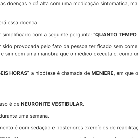
tras doenças e dá alta com uma medicação sintomática, mas
erá essa doença.
 simplificado com a seguinte pergunta: “
QUANTO TEMPO 
er sido provocada pelo fato da pessoa ter ficado sem com
o, e sim com uma manobra que o médico executa e, como um
SEIS HORAS
”, a hipótese é chamada de
MENIERE
, em que 
caso é de
NEURONITE VESTIBULAR.
 durante uma semana.
mento é com sedação e posteriores exercícios de reabilitaçã