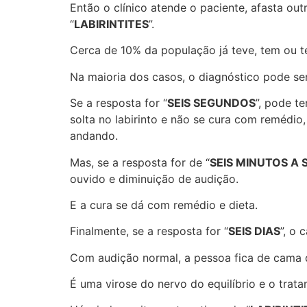
Então o clínico atende o paciente, afasta ou
“
LABIRINTITES
”.
Cerca de 10% da população já teve, tem ou t
Na maioria dos casos, o diagnóstico pode ser
Se a resposta for “
SEIS SEGUNDOS
”, pode t
solta no labirinto e não se cura com remédi
andando.
Mas, se a resposta for de “
SEIS MINUTOS A 
ouvido e diminuição de audição.
E a cura se dá com remédio e dieta.
Finalmente, se a resposta for “
SEIS DIAS
”, o 
Com audição normal, a pessoa fica de cama
É uma virose do nervo do equilíbrio e o trata