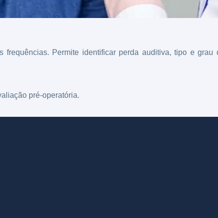
 frequências. Permite identificar perda auditiva, tipo e gra
valiação pré-operatória.