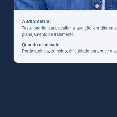
Audiometria:
Teste padrão para avaliar a audição em diferentes
planejamento de tratamento.
Quando é Indicado:
Perda auditiva, zumbido, dificuldade para ouvir e a